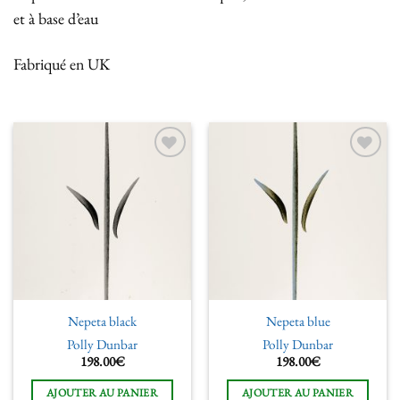
et à base d’eau
Fabriqué en UK
Ajouter
Ajouter
à la liste
à la liste
de
de
souhaits
souhaits
Nepeta black
Nepeta blue
Polly Dunbar
Polly Dunbar
198.00
€
198.00
€
AJOUTER AU PANIER
AJOUTER AU PANIER