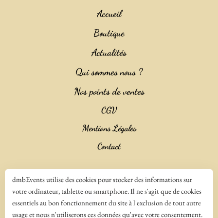
Accueil
Boutique
Actualités
Qui sommes nous ?
Nos points de ventes
CGV
Mentions Légales
Contact
Copyright 2023 ©
Salencia SAS Agence Web
dmbEvents utilise des cookies pour stocker des informations sur
votre ordinateur, tablette ou smartphone. Il ne s'agit que de cookies
essentiels au bon fonctionnement du site à l'exclusion de tout autre
usage et nous n'utiliserons ces données qu'avec votre consentement.