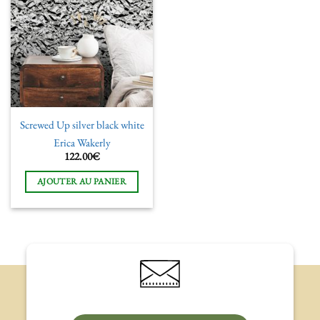
Ajouter
à la liste
de
souhaits
Screwed Up silver black white
Erica Wakerly
122.00
€
AJOUTER AU PANIER