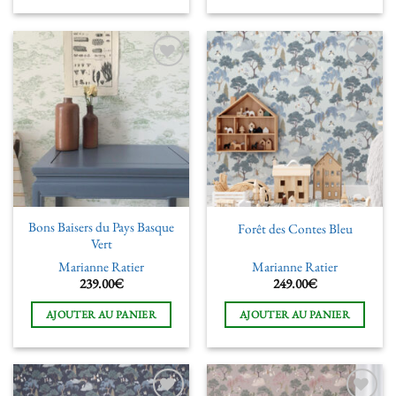
Ajouter
Ajouter
à la liste
à la liste
de
de
souhaits
souhaits
Bons Baisers du Pays Basque
Forêt des Contes Bleu
Vert
Marianne Ratier
Marianne Ratier
239.00
€
249.00
€
AJOUTER AU PANIER
AJOUTER AU PANIER