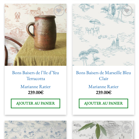
Ajouter
Ajouter
à la liste
à la liste
de
de
souhaits
souhaits
Bons Baisers de l’île d’Yeu
Bons Baisers de Marseille Bleu
Terracotta
Clair
Marianne Ratier
Marianne Ratier
239.00
€
239.00
€
AJOUTER AU PANIER
AJOUTER AU PANIER
Ajouter
Ajouter