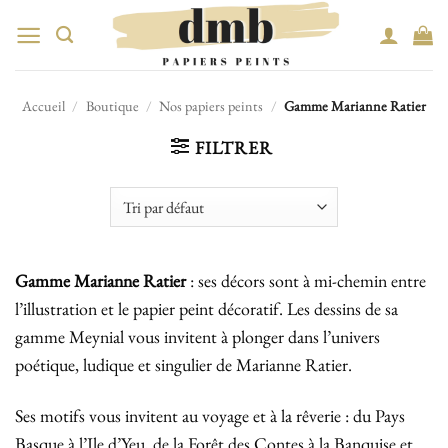
Passer
au
contenu
Accueil
/
Boutique
/
Nos papiers peints
/
Gamme Marianne Ratier
FILTRER
Gamme Marianne Ratier
: ses décors sont à mi-chemin entre
l’illustration et le papier peint décoratif. Les dessins de sa
gamme Meynial vous invitent à plonger dans l’univers
poétique, ludique et singulier de Marianne Ratier.
Ses motifs vous invitent au voyage et à la rêverie : du Pays
Basque à l’Ile d’Yeu, de la Forêt des Contes à la Banquise et