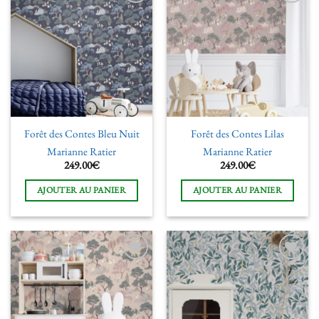
Ajouter
Ajouter
à la liste
à la liste
de
de
souhaits
souhaits
Forêt des Contes Bleu Nuit
Forêt des Contes Lilas
Marianne Ratier
Marianne Ratier
249.00
€
249.00
€
AJOUTER AU PANIER
AJOUTER AU PANIER
Ajouter
Ajouter
à la liste
à la liste
de
de
souhaits
souhaits