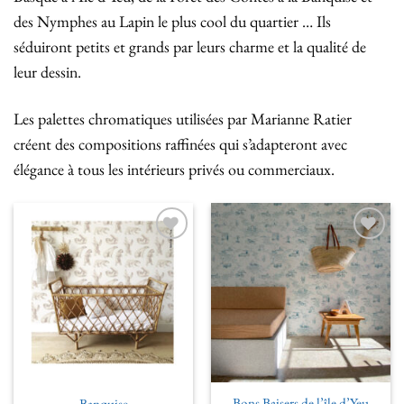
des Nymphes au Lapin le plus cool du quartier … Ils
séduiront petits et grands par leurs charme et la qualité de
leur dessin.
Les palettes chromatiques utilisées par Marianne Ratier
créent des compositions raffinées qui s’adapteront avec
élégance à tous les intérieurs privés ou commerciaux.
Ajouter
Ajouter
à la liste
à la liste
de
de
souhaits
souhaits
Bons Baisers de l’île d’Yeu