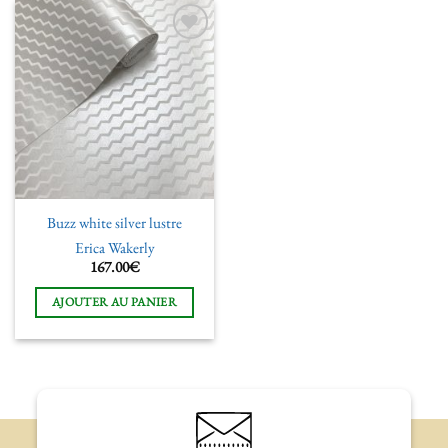
Ajouter
à la liste
de
souhaits
Buzz white silver lustre
Erica Wakerly
167.00
€
AJOUTER AU PANIER