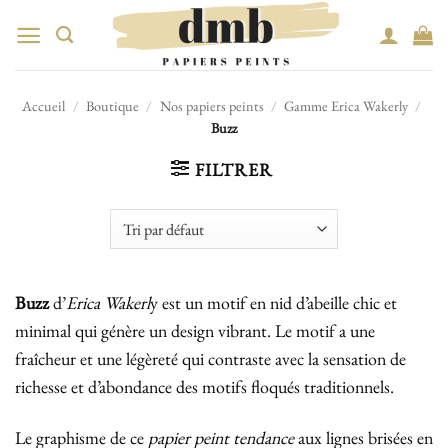
Passer
au
contenu
Accueil
/
Boutique
/
Nos papiers peints
/
Gamme Erica Wakerly
/
Buzz
FILTRER
Buzz
d’
Erica Wakerl
y est un motif en nid d’abeille chic et
minimal qui génère un design vibrant. Le motif a une
fraîcheur et une légèreté qui contraste avec la sensation de
richesse et d’abondance des motifs floqués traditionnels.
Le graphisme de ce
papier peint tendance
aux lignes brisées en