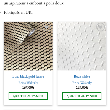
un aspirateur à embout à poils doux.
Fabriqués en UK.
Ajouter
Ajouter
à la liste
à la liste
de
de
souhaits
souhaits
Buzz black gold lustre
Buzz white
Erica Wakerly
Erica Wakerly
167.00
€
149.00
€
AJOUTER AU PANIER
AJOUTER AU PANIER