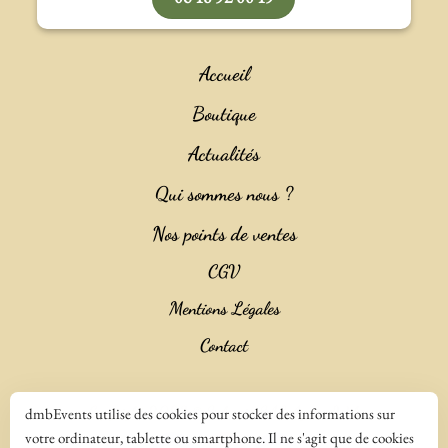
Accueil
Boutique
Actualités
Qui sommes nous ?
Nos points de ventes
CGV
Mentions Légales
Contact
Copyright 2023 ©
Salencia SAS Agence Web
dmbEvents utilise des cookies pour stocker des informations sur
votre ordinateur, tablette ou smartphone. Il ne s'agit que de cookies