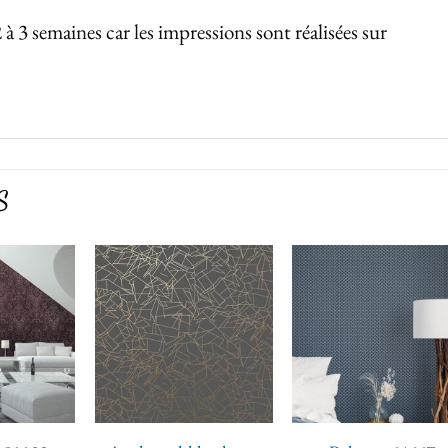
2 à 3 semaines car les impressions sont réalisées sur
S
Ajouter
Ajouter
Ajoute
à la liste
à la liste
à la lis
de
de
de
souhaits
souhaits
souhai