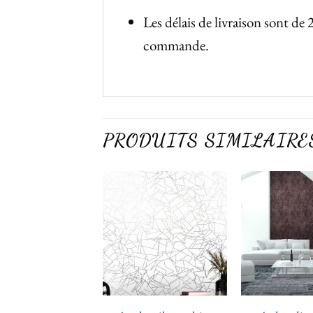
Les délais de livraison sont de 
commande.
PRODUITS SIMILAIRE
Ajouter
Ajouter
à la liste
à la liste
de
de
souhaits
souhaits