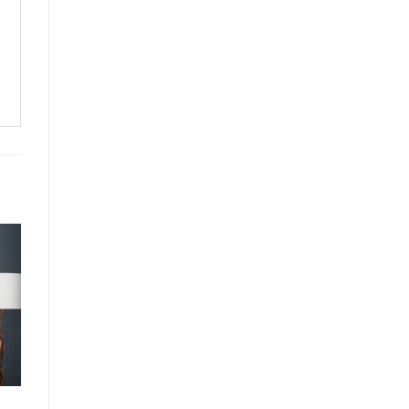
r
te
ts