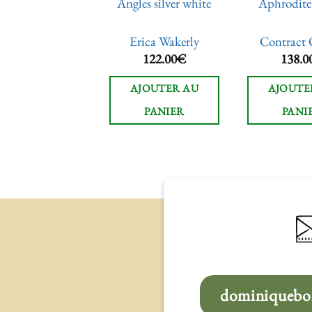
Ares 64328
Angles silver white
Aphrodite
ntract Objekt
Erica Wakerly
Contract 
110.00
€
122.00
€
138.0
JOUTER AU
AJOUTER AU
AJOUTE
PANIER
PANIER
PANI
dominiqueboi