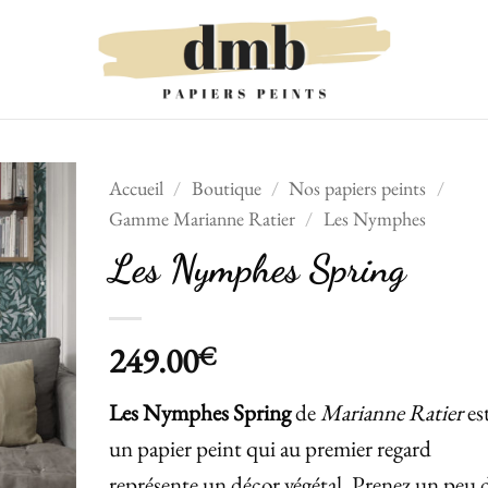
Accueil
/
Boutique
/
Nos papiers peints
/
Gamme Marianne Ratier
/
Les Nymphes
Ajouter
Les Nymphes Spring
à la liste
de
souhaits
249.00
€
Les Nymphes Spring
de
Marianne Ratier
es
un papier peint qui au premier regard
représente un décor végétal. Prenez un peu 