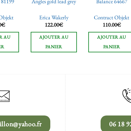
 81199
Angles gold lead grey
Balance 64667
Objekt
Erica Wakerly
Contract Objekt
0
€
122.00
€
110.00
€
R AU
AJOUTER AU
AJOUTER AU
ER
PANIER
PANIER
llon@yahoo.fr
06 18 9