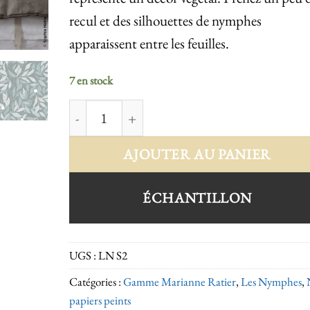
recul et des silhouettes de nymphes
apparaissent entre les feuilles.
7 en stock
quantité de Les Nymphes Spring
AJOUTER AU PANIER
ÉCHANTILLON
UGS :
LN S2
Catégories :
Gamme Marianne Ratier
,
Les Nymphes
,
papiers peints