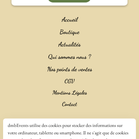
Accueil
Boutique
Actualités
Qui sommes nous ?
Nos points de ventes
CGV
Mentions Légales
Contact
Copyright 2023 ©
Salencia SAS Agence Web
dmbEvents utilise des cookies pour stocker des informations sur
votre ordinateur, tablette ou smartphone. Il ne s'agit que de cookies