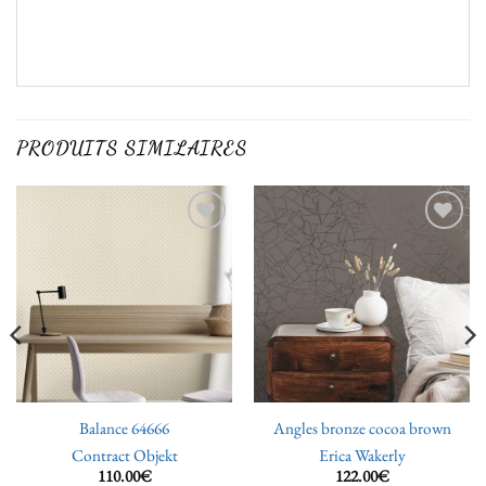
PRODUITS SIMILAIRES
Ajouter
Ajouter
à la liste
à la liste
de
de
souhaits
souhaits
Balance 64666
Angles bronze cocoa brown
Contract Objekt
Erica Wakerly
110.00
€
122.00
€