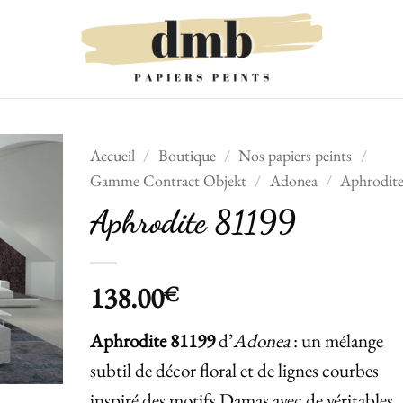
Accueil
/
Boutique
/
Nos papiers peints
/
Gamme Contract Objekt
/
Adonea
/
Aphrodit
Ajouter
Aphrodite 81199
à la liste
de
souhaits
138.00
€
Aphrodite 81199
d’
Adonea
: un mélange
subtil de décor floral et de lignes courbes
inspiré des motifs Damas avec de véritables