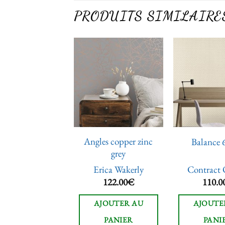
PRODUITS SIMILAIRE
Ajouter
Ajouter
à la liste
à la liste
de
de
souhaits
souhaits
Angles copper zinc
alance 64668
Balance 
grey
ntract Objekt
Erica Wakerly
Contract 
110.00
€
122.00
€
110.0
JOUTER AU
AJOUTER AU
AJOUTE
PANIER
PANIER
PANI