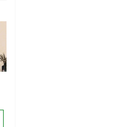
r
te
ts