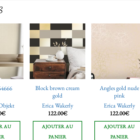
S
Ajouter
Ajouter
Ajoute
à la liste
à la liste
à la lis
de
de
de
souhaits
souhaits
souhai
Block brown cream
Angles gold nude
64666
gold
pink
Objekt
Erica Wakerly
Erica Wakerly
0
€
122.00
€
122.00
€
R AU
AJOUTER AU
AJOUTER AU
ER
PANIER
PANIER