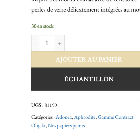
perles de verre délicatement intégrées au mot
30 en stock
quantité de Aphrodite 81199
AJOUTER AU PANIER
ÉCHANTILLON
UGS :
81199
Catégories :
Adonea
,
Aphrodite
,
Gamme Contract
Objekt
,
Nos papiers peints