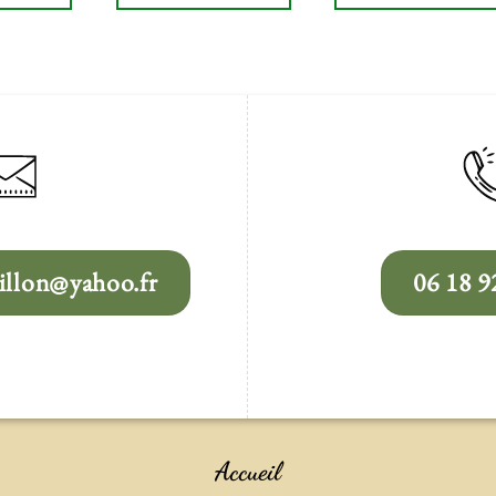
llon@yahoo.fr
06 18 9
Accueil