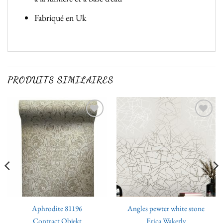
Fabriqué en Uk
PRODUITS SIMILAIRES
Ajouter
Ajouter
à la liste
à la liste
de
de
souhaits
souhaits
Aphrodite 81196
Angles pewter white stone
Contract Objekt
Erica Wakerly