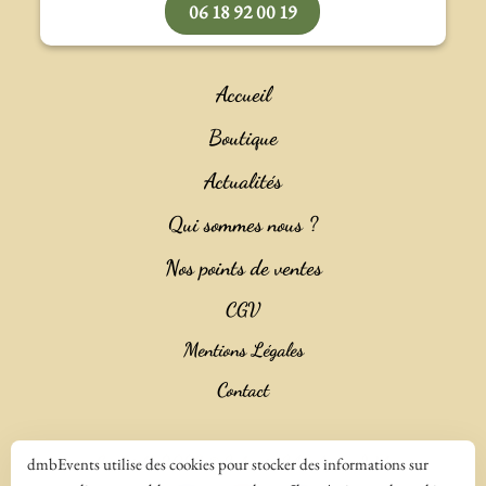
06 18 92 00 19
Accueil
Boutique
Actualités
Qui sommes nous ?
Nos points de ventes
CGV
Mentions Légales
Contact
Copyright 2023 ©
Salencia SAS Agence Web
dmbEvents utilise des cookies pour stocker des informations sur