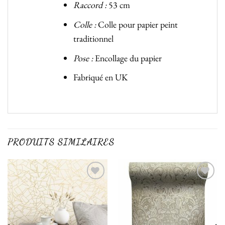
Raccord :
53 cm
Colle :
Colle pour papier peint
traditionnel
Pose :
Encollage du papier
Fabriqué en UK
PRODUITS SIMILAIRES
Ajouter
Ajouter
à la liste
à la liste
de
de
souhaits
souhaits