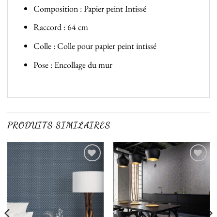
Composition : Papier peint Intissé
Raccord : 64 cm
Colle : Colle pour papier peint intissé
Pose : Encollage du mur
PRODUITS SIMILAIRES
Ajouter
Ajouter
à la liste
à la liste
de
de
souhaits
souhaits