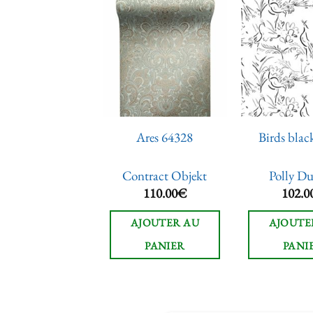
Ajouter
Ajouter
à la liste
à la liste
de
de
souhaits
souhaits
alance 64667
Ares 64328
Birds blac
ntract Objekt
Contract Objekt
Polly D
110.00
€
110.00
€
102.0
JOUTER AU
AJOUTER AU
AJOUTE
PANIER
PANIER
PANI