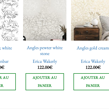
Ajouter
Ajouter
Ajoute
à la liste
à la liste
à la lis
de
de
de
souhaits
souhaits
souhai
Angles pewter white
k white
Angles gold crea
stone
unbar
Erica Wakerly
Erica Wakerly
0
€
122.00
€
122.00
€
R AU
AJOUTER AU
AJOUTER AU
ER
PANIER
PANIER