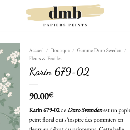
Accueil
/
Boutique
/
Gamme Duro Sweden
/
Fleurs & Feuilles
Ajouter
Karin 679-02
à la liste
de
souhaits
90.00
€
Karin 679-02
de
Duro Swenden
est un papi
peint floral qui s’inspire des pommiers en
fleurs au début du printemps. Cette belle