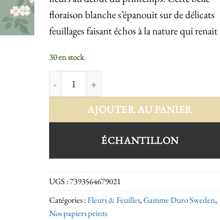
floraison blanche s’épanouit sur de délicats
feuillages faisant échos à la nature qui renait 
30 en stock
quantité de Karin 679-02
AJOUTER AU PANIER
ÉCHANTILLON
UGS :
7393564679021
Catégories :
Fleurs & Feuilles
,
Gamme Duro Sweden
,
Nos papiers peints