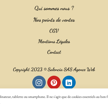
Qui sommes nous ?
Nos points de ventes
CGV
Mentions Légales
Contact
Copyright 2023 ©
Salencia SAS Agence Web
nateur, tablette ou smartphone. Il ne s'agit que de cookies essentiels au bon 
.