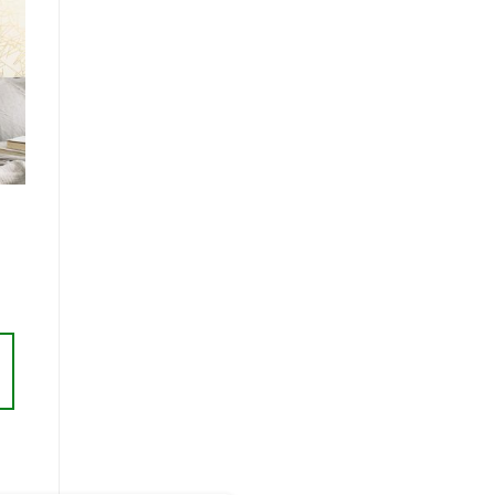
r
te
ts
m