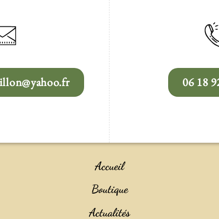
llon@yahoo.fr
06 18 9
Accueil
Boutique
Actualités