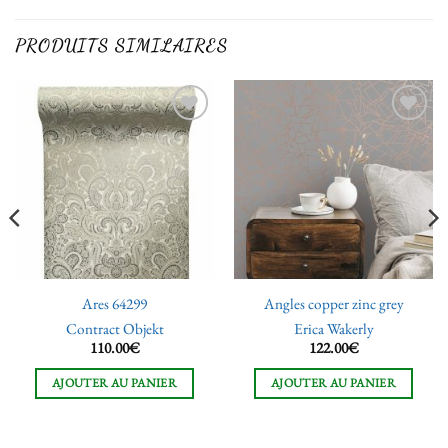
PRODUITS SIMILAIRES
Ajouter
Ajouter
à la liste
à la liste
de
de
souhaits
souhaits
Ares 64299
Angles copper zinc grey
Contract Objekt
Erica Wakerly
110.00
€
122.00
€
AJOUTER AU PANIER
AJOUTER AU PANIER