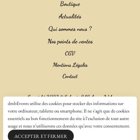
Boutique
Actualités
Qui sommes nous ?
Nos points de ventes
CGV
Mentions Légales
Contact
Copyright 2023 ©
Salencia SAS Agence Web
dmbEvents utilise des cookies pour stocker des informations sur
votre ordinateur, tablette ou smartphone. Il ne s'agit que de cookies
essentiels au bon fonctionnement du site à l'exclusion de tout autre
usage et nous n'utiliserons ces données qu'avec votre consentement.
ACCEPTER ET FERMER