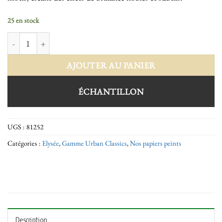
25 en stock
quantité de Elysée 81252
AJOUTER AU PANIER
ÉCHANTILLON
UGS :
81252
Catégories :
Elysée
,
Gamme Urban Classics
,
Nos papiers peints
Description