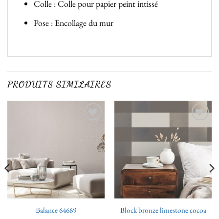
Colle : Colle pour papier peint intissé
Pose : Encollage du mur
PRODUITS SIMILAIRES
Ajouter
Ajouter
à la liste
à la liste
de
de
souhaits
souhaits
Balance 64669
Block bronze limestone cocoa