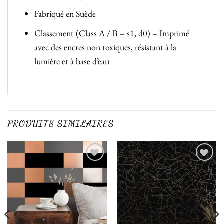
Fabriqué en Suède
Classement (Class A / B – s1, d0) – Imprimé
avec des encres non toxiques, résistant à la
lumière et à base d’eau
PRODUITS SIMILAIRES
Ajouter
Ajouter
à la liste
à la liste
de
de
souhaits
souhaits