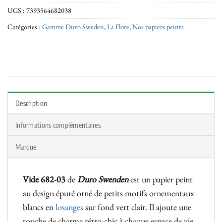
UGS :
7393564682038
Catégories :
Gamme Duro Sweden
,
La Flore
,
Nos papiers peints
Description
Informations complémentaires
Marque
Vide 682-03
de
Duro Swenden
est un papier peint
au design épuré orné de petits motifs ornementaux
blancs en
losanges
sur fond vert clair. Il ajoute une
touche de charme rétro-chic à chaque espace de vie.