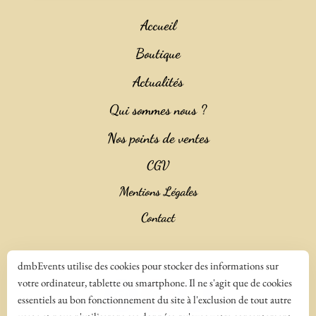
Accueil
Boutique
Actualités
Qui sommes nous ?
Nos points de ventes
CGV
Mentions Légales
Contact
Copyright 2023 ©
Salencia SAS Agence Web
dmbEvents utilise des cookies pour stocker des informations sur
votre ordinateur, tablette ou smartphone. Il ne s'agit que de cookies
essentiels au bon fonctionnement du site à l'exclusion de tout autre