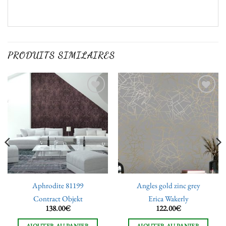
PRODUITS SIMILAIRES
Ajouter
Ajouter
à la liste
à la liste
de
de
souhaits
souhaits
Aphrodite 81199
Angles gold zinc grey
Contract Objekt
Erica Wakerly
138.00
€
122.00
€
AJOUTER AU PANIER
AJOUTER AU PANIER