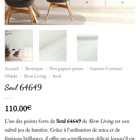
Accueil
/
Boutique
/
Nos papiers peints
/
Gamme Contract
Objekt
/
Slow Living
/
Soul
Soul 64649
110.00
€
L’un des points forts de
Soul 64649
de
Slow Living
est son
subtil jeu de lumière. Grâce à l’utilisation de mica et de
finitions brillantes, il offre un scintillement délicat lorsqu’il est