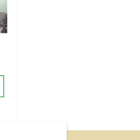
te
ts