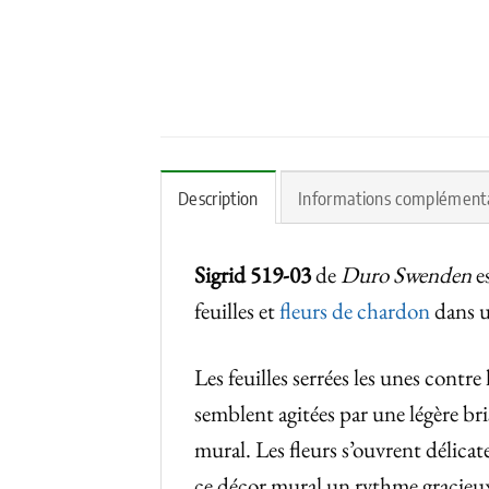
Description
Informations complément
Sigrid 519-03
de
Duro Swenden
es
feuilles et
fleurs de chardon
dans u
Les feuilles serrées les unes contr
semblent agitées par une légère b
mural. Les fleurs s’ouvrent délicat
ce décor mural un rythme gracieux