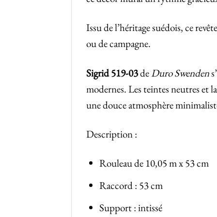
Issu de l’héritage suédois, ce revê
ou de campagne.
Sigrid 519-03
de
Duro Swenden
s’
modernes. Les teintes neutres et l
une douce atmosphère minimaliste 
Description :
Rouleau de 10,05 m x 53 cm
Raccord : 53 cm
Support : intissé