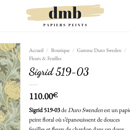
Accueil
/
Boutique
/
Gamme Duro Sweden
/
Fleurs & Feuilles
Ajouter
Sigrid 519-03
à la liste
de
souhaits
110.00
€
Sigrid 519-03
de
Duro Swenden
est un papi
peint floral où s’épanouissent de douces
feuilles et fleurs de chardon dans un doux