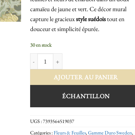
camaïeu de jaune et vert. Ce décor mural
capture le gracieux
style suédois
tout en
douceur et simplicité épurée.
30 en stock
quantité de Sigrid 519-03
AJOUTER AU PANIER
ÉCHANTILLON
UGS :
7393564519037
Catégories :
Fleurs & Feuilles
,
Gamme Duro Sweden
,