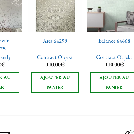
à la liste
à la liste
à la lis
de
de
de
souhaits
souhaits
souhai
ewter
Ares 64299
Balance 64668
one
kerly
Contract Objekt
Contract Objekt
0
€
110.00
€
110.00
€
R AU
AJOUTER AU
AJOUTER AU
ER
PANIER
PANIER