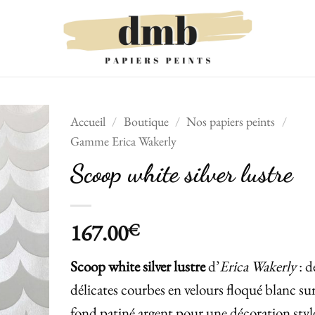
Accueil
/
Boutique
/
Nos papiers peints
/
Gamme Erica Wakerly
Ajouter
Scoop white silver lustre
à la liste
de
souhaits
167.00
€
Scoop white silver lustre
d’
Erica Wakerly
: d
délicates courbes en velours floqué blanc su
fond patiné argent pour une décoration styl