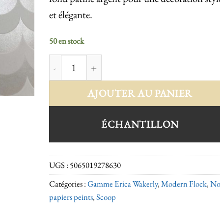
et élégante.
50 en stock
quantité de Scoop white silver lustre
AJOUTER AU PANIER
ÉCHANTILLON
UGS :
5065019278630
Catégories :
Gamme Erica Wakerly
,
Modern Flock
,
No
papiers peints
,
Scoop