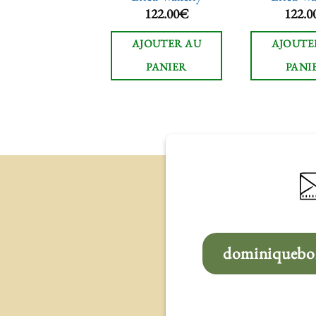
122.00
€
122.00
€
122.0
JOUTER AU
AJOUTER AU
AJOUTE
PANIER
PANIER
PANI
dominiqueboi