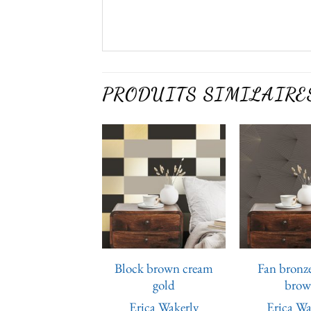
PRODUITS SIMILAIRE
Ajouter
Ajouter
à la liste
à la liste
de
de
souhaits
souhaits
ck navy white
Block brown cream
Fan bronz
silver
gold
bro
rica Wakerly
Erica Wakerly
Erica Wa