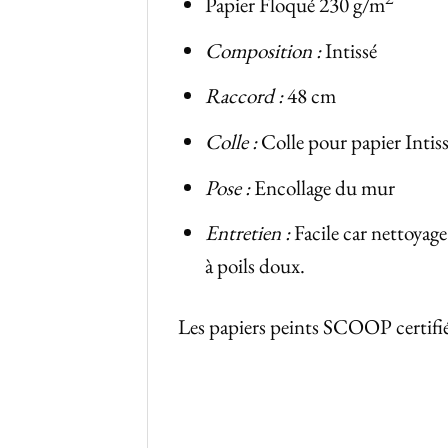
Papier Floqué 230 g/m
Composition :
Intissé
Raccord :
48 cm
Colle :
Colle pour papier Intis
Pose :
Encollage du mur
Entretien :
Facile car nettoyag
à poils doux.
Les papiers peints SCOOP certif