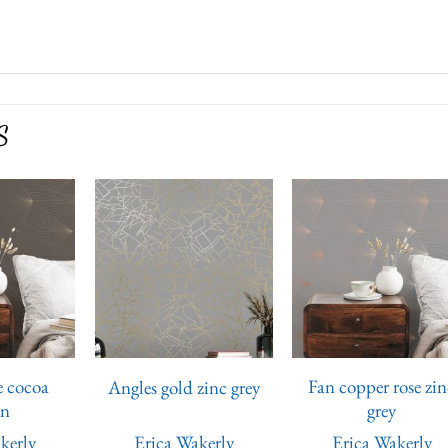
S
Ajouter
Ajouter
Ajoute
à la liste
à la liste
à la lis
de
de
de
souhaits
souhaits
souhai
e cocoa
Fan copper rose zin
Angles gold zinc grey
wn
grey
kerly
Erica Wakerly
Erica Wakerly