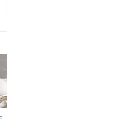
r
te
ts
c