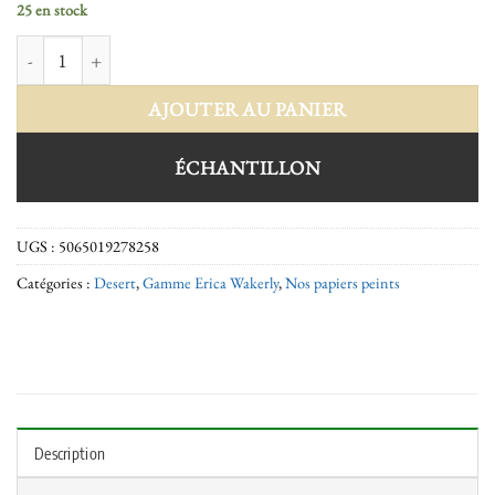
25 en stock
quantité de Desert copper rose battleship grey
AJOUTER AU PANIER
ÉCHANTILLON
UGS :
5065019278258
Catégories :
Desert
,
Gamme Erica Wakerly
,
Nos papiers peints
Description