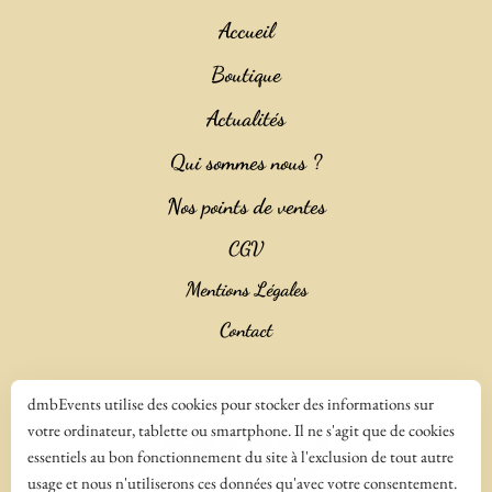
Accueil
Boutique
Actualités
Qui sommes nous ?
Nos points de ventes
CGV
Mentions Légales
Contact
Copyright 2023 ©
Salencia SAS Agence Web
dmbEvents utilise des cookies pour stocker des informations sur
votre ordinateur, tablette ou smartphone. Il ne s'agit que de cookies
essentiels au bon fonctionnement du site à l'exclusion de tout autre
usage et nous n'utiliserons ces données qu'avec votre consentement.