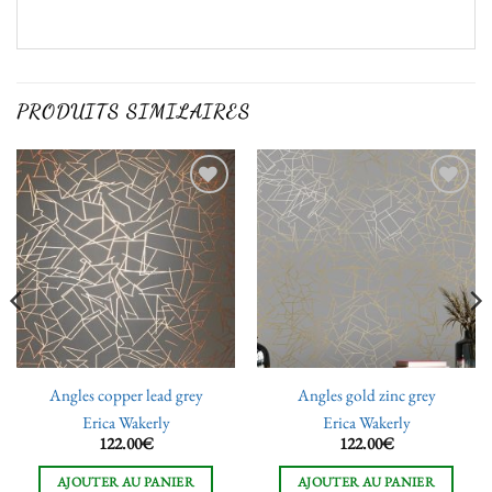
PRODUITS SIMILAIRES
Ajouter
Ajouter
à la liste
à la liste
de
de
souhaits
souhaits
Angles copper lead grey
Angles gold zinc grey
Erica Wakerly
Erica Wakerly
122.00
€
122.00
€
AJOUTER AU PANIER
AJOUTER AU PANIER