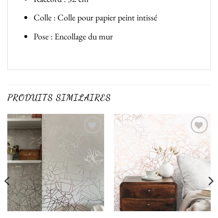
Colle : Colle pour papier peint intissé
Pose : Encollage du mur
PRODUITS SIMILAIRES
Ajouter
Ajouter
à la liste
à la liste
de
de
souhaits
souhaits