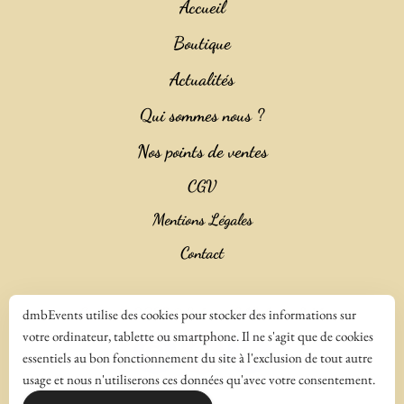
Accueil
Boutique
Actualités
Qui sommes nous ?
Nos points de ventes
CGV
Mentions Légales
Contact
Copyright 2023 ©
Salencia SAS Agence Web
dmbEvents utilise des cookies pour stocker des informations sur
votre ordinateur, tablette ou smartphone. Il ne s'agit que de cookies
essentiels au bon fonctionnement du site à l'exclusion de tout autre
usage et nous n'utiliserons ces données qu'avec votre consentement.