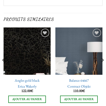
PRODUITS SIMILAIRES
Ajouter
Ajouter
à la liste
à la liste
de
de
souhaits
souhaits
Angles gold black
Balance 64667
Erica Wakerly
Contract Objekt
122.00
€
110.00
€
AJOUTER AU PANIER
AJOUTER AU PANIER