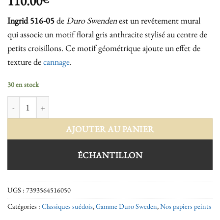
110.00
Ingrid
516-05
de
Duro Swenden
est un revêtement mural
qui associe un motif floral gris anthracite stylisé au centre de
petits croisillons. Ce motif géométrique ajoute un effet de
texture de
cannage
.
30 en stock
quantité de Ingrid 516-05
AJOUTER AU PANIER
ÉCHANTILLON
UGS :
7393564516050
Catégories :
Classiques suédois
,
Gamme Duro Sweden
,
Nos papiers peints