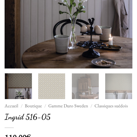
Accueil
/
Boutique
/
Gamme Duro Sweden
/
Classiques suédois
Ingrid 516-05
€