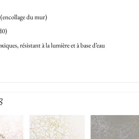
é (encollage du mur)
d0)
iques, résistant à la lumière et à base d’eau
S
Ajouter
Ajouter
Ajoute