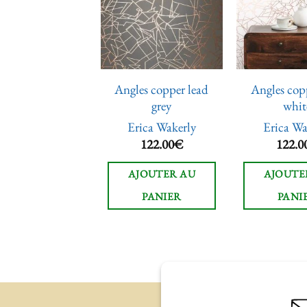
à la liste
à la liste
de
de
souhaits
souhaits
les gold nude
Angles copper lead
Angles cop
pink
grey
whit
rica Wakerly
Erica Wakerly
Erica Wa
122.00
€
122.00
€
122.0
JOUTER AU
AJOUTER AU
AJOUTE
PANIER
PANIER
PANI