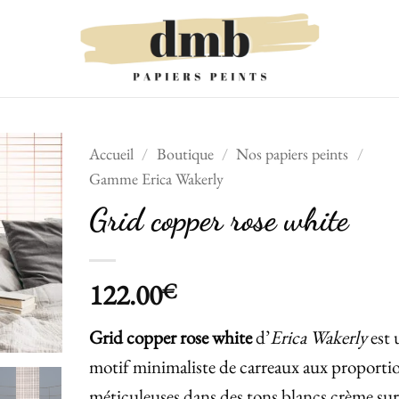
Accueil
/
Boutique
/
Nos papiers peints
/
Gamme Erica Wakerly
Ajouter
Grid copper rose white
à la liste
de
souhaits
122.00
€
Grid copper rose white
d’
Erica Wakerly
est 
motif minimaliste de carreaux aux proporti
méticuleuses dans des tons blancs crème sur