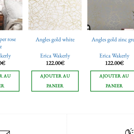
à la liste
à la liste
à la lis
de
de
de
souhaits
souhaits
souhai
per rose
Angles gold white
Angles gold zinc gr
e
kerly
Erica Wakerly
Erica Wakerly
0
€
122.00
€
122.00
€
R AU
AJOUTER AU
AJOUTER AU
ER
PANIER
PANIER