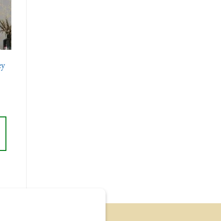
te
ts
ey