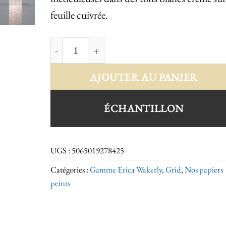
feuille cuivrée.
quantité de Grid copper rose white
AJOUTER AU PANIER
ÉCHANTILLON
UGS :
5065019278425
Catégories :
Gamme Erica Wakerly
,
Grid
,
Nos papiers
peints