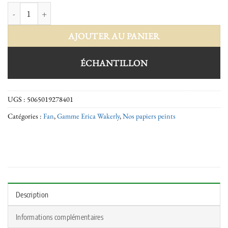
quantité de Fan bronze cocoa brown
AJOUTER AU PANIER
ÉCHANTILLON
UGS :
5065019278401
Catégories :
Fan
,
Gamme Erica Wakerly
,
Nos papiers peints
Description
Informations complémentaires