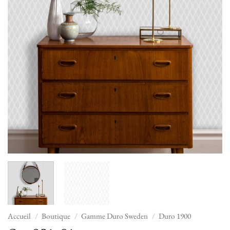
Accueil
/
Boutique
/
Gamme Duro Sweden
/
Duro 1900