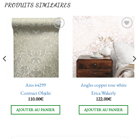
PRODUITS SIMILAIRES
Ajouter
Ajouter
à la liste
à la liste
de
de
souhaits
souhaits
Ares 64299
Angles copper rose white
Contract Objekt
Erica Wakerly
110.00
€
122.00
€
AJOUTER AU PANIER
AJOUTER AU PANIER