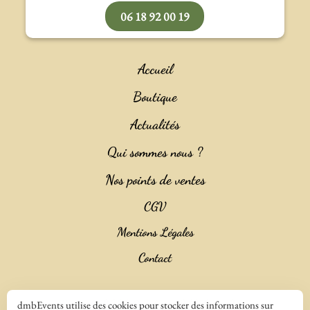
06 18 92 00 19
Accueil
Boutique
Actualités
Qui sommes nous ?
Nos points de ventes
CGV
Mentions Légales
Contact
Copyright 2023 ©
Salencia SAS Agence Web
dmbEvents utilise des cookies pour stocker des informations sur