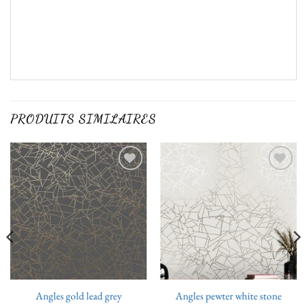
PRODUITS SIMILAIRES
Ajouter
Ajouter
à la liste
à la liste
de
de
souhaits
souhaits
Angles gold lead grey
Angles pewter white stone