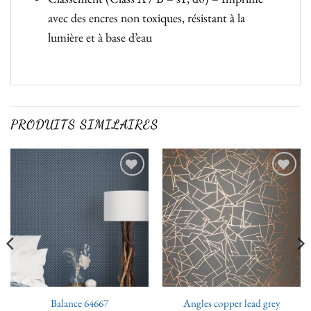
avec des encres non toxiques, résistant à la
lumière et à base d’eau
PRODUITS SIMILAIRES
Ajouter
Ajouter
à la liste
à la liste
de
de
souhaits
souhaits
Balance 64667
Angles copper lead grey