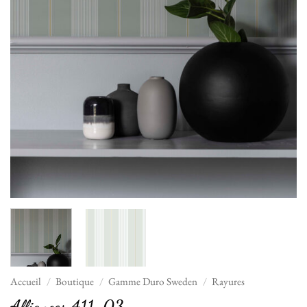
Accueil
/
Boutique
/
Gamme Duro Sweden
/
Rayures
Alliances 411-03