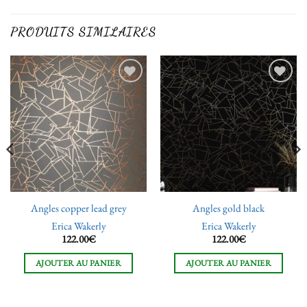
PRODUITS SIMILAIRES
Ajouter
Ajouter
à la liste
à la liste
de
de
souhaits
souhaits
Angles copper lead grey
Angles gold black
Erica Wakerly
Erica Wakerly
122.00
€
122.00
€
AJOUTER AU PANIER
AJOUTER AU PANIER