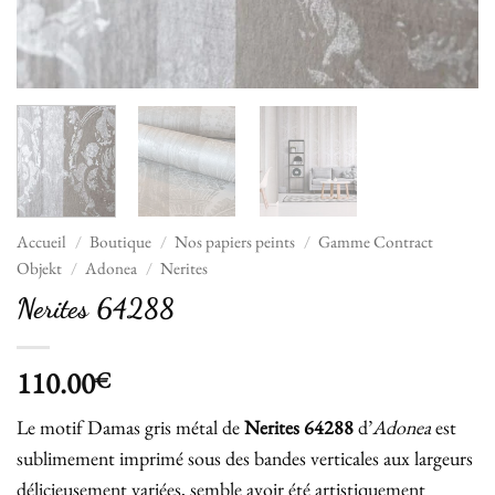
Accueil
/
Boutique
/
Nos papiers peints
/
Gamme Contract
Objekt
/
Adonea
/
Nerites
Nerites 64288
110.00
€
Le motif Damas gris métal de
Nerites 64288
d’
Adonea
est
sublimement imprimé sous des bandes verticales aux largeurs
délicieusement variées, semble avoir été artistiquement