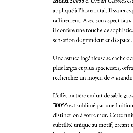
Monti 30055
d’
Urban Classics
es
appliqué à l’horizontal. Il saura ca
raffinement. Avec son aspect faux 
il confère une touche de sophistica
sensation de grandeur et d’espace.
Une astuce ingénieuse se cache derr
plus larges et plus spacieuses, offr
recherchez un moyen de « grandir »
L’effet matière enduit de sable gr
30055
est sublimé par une finition
distinction à votre mur. Cette fini
subtilité unique au motif, créant u