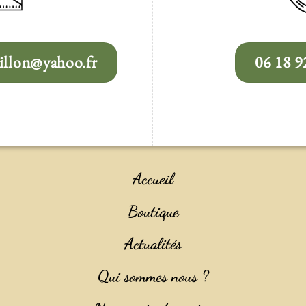
llon@yahoo.fr
06 18 9
Accueil
Boutique
Actualités
Qui sommes nous ?