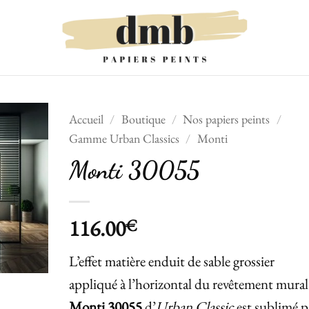
Accueil
/
Boutique
/
Nos papiers peints
/
Gamme Urban Classics
/
Monti
Ajouter
Monti 30055
à la liste
de
souhaits
116.00
€
L’effet matière enduit de sable grossier
appliqué à l’horizontal du revêtement mural
Monti 30055
d’
Urban Classic
est sublimé p