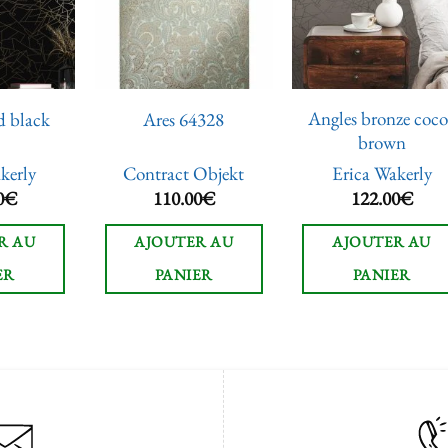
à la liste
à la liste
à la lis
de
de
de
souhaits
souhaits
souhai
Angles bronze coco
d black
Ares 64328
brown
kerly
Contract Objekt
Erica Wakerly
0
€
110.00
€
122.00
€
R AU
AJOUTER AU
AJOUTER AU
ER
PANIER
PANIER