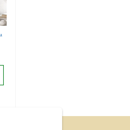
te
ts
a