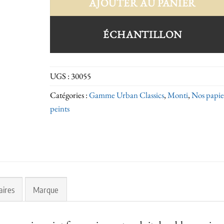
AJOUTER AU PANIER
ÉCHANTILLON
UGS :
30055
Catégories :
Gamme Urban Classics
,
Monti
,
Nos papie
peints
aires
Marque