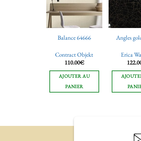
à la liste
à la liste
de
de
souhaits
souhaits
 copper burnish
Balance 64666
Angles gol
grey black
rica Wakerly
Contract Objekt
Erica Wa
122.00
€
110.00
€
122.0
JOUTER AU
AJOUTER AU
AJOUTE
PANIER
PANIER
PANI