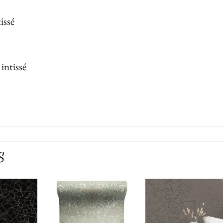
issé
 intissé
S
Ajouter
Ajouter
Ajoute