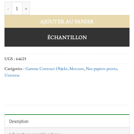
quantité de Mercure 64625
AJOUTER AU PANIER
ÉCHANTILLON
UGS :
64625
Catégories :
Gamme Contract Objekt
,
Mercure
,
Nos papiers peints
,
Universe
Description