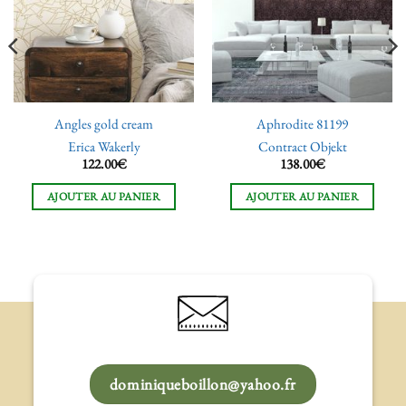
de
de
souhaits
souhaits
Angles gold cream
Aphrodite 81199
Erica Wakerly
Contract Objekt
122.00
€
138.00
€
AJOUTER AU PANIER
AJOUTER AU PANIER
dominiqueboillon@yahoo.fr