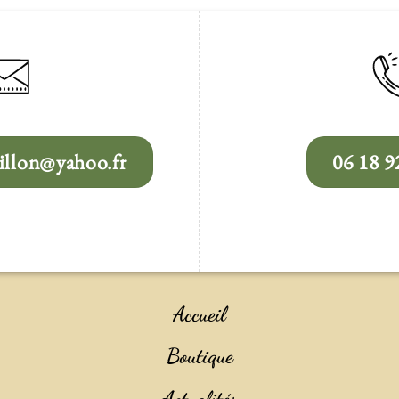
llon@yahoo.fr
06 18 9
Accueil
Boutique