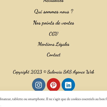
Actualités
Qui sommes nous ?
Nos points de ventes
CGV
Mentions Légales
Contact
Copyright 2023 ©
Salencia SAS Agence Web
nateur, tablette ou smartphone. Il ne s'agit que de cookies essentiels au bon 
.