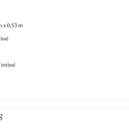
m x 0,53 m
issé
 intissé
S