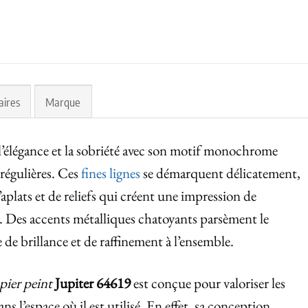
aires
Marque
l’élégance et la sobriété avec son motif monochrome
rrégulières. Ces
fines lignes
se démarquent délicatement,
aplats et de reliefs qui créent une impression de
é. Des accents métalliques chatoyants parsèment le
 de brillance et de raffinement à l’ensemble.
pier peint
Jupiter 64619
est conçue pour valoriser les
s l’espace où il est utilisé. En effet, sa conception