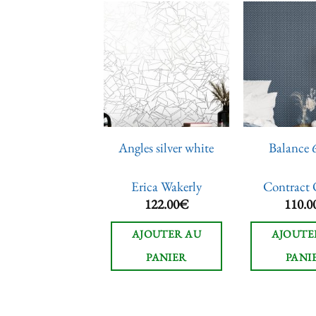
Ajouter
Ajouter
à la liste
à la liste
de
de
souhaits
souhaits
hrodite 81199
Angles silver white
Balance 
ntract Objekt
Erica Wakerly
Contract 
138.00
€
122.00
€
110.0
JOUTER AU
AJOUTER AU
AJOUTE
PANIER
PANIER
PANI