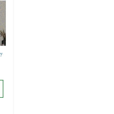
r
te
ts
ey