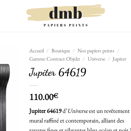
Accueil
/
Boutique
/
Nos papiers peints
/
Gamme Contract Objekt
/
Universe
/
Jupiter
Ajouter
Jupiter 64619
à la liste
de
souhaits
110.00
€
Jupiter 64619
d’
Universe
est un revêtement
mural raffiné et contemporain, alliant des
rayures fines et vibrantes bleu océan et noir 