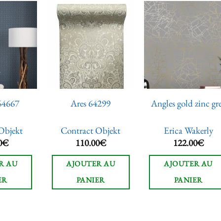
Ajouter
Ajouter
Ajoute
à la liste
à la liste
à la lis
de
de
de
souhaits
souhaits
souhai
64667
Ares 64299
Angles gold zinc gr
Objekt
Contract Objekt
Erica Wakerly
0
€
110.00
€
122.00
€
R AU
AJOUTER AU
AJOUTER AU
ER
PANIER
PANIER