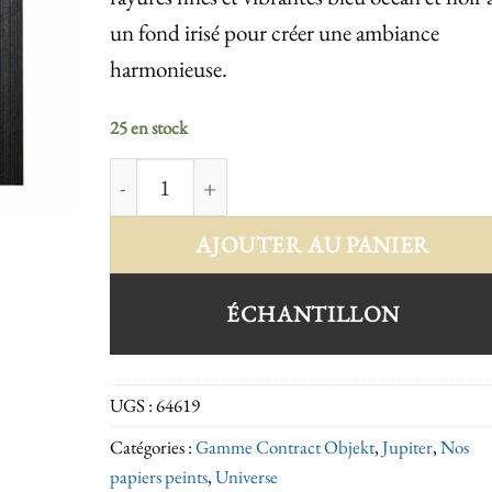
un fond irisé pour créer une ambiance
harmonieuse.
25 en stock
quantité de Jupiter 64619
AJOUTER AU PANIER
ÉCHANTILLON
UGS :
64619
Catégories :
Gamme Contract Objekt
,
Jupiter
,
Nos
papiers peints
,
Universe