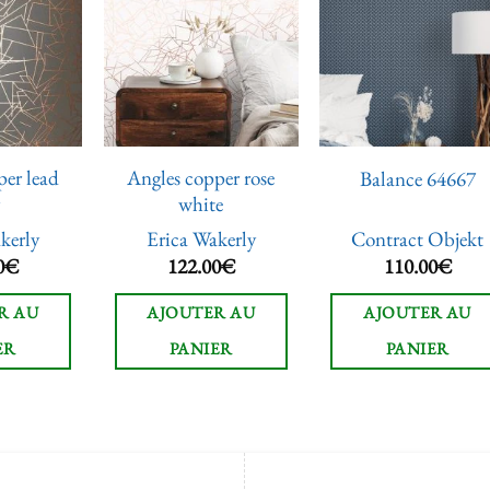
Ajouter
Ajouter
Ajoute
à la liste
à la liste
à la lis
de
de
de
souhaits
souhaits
souhai
per lead
Angles copper rose
Balance 64667
y
white
kerly
Erica Wakerly
Contract Objekt
0
€
122.00
€
110.00
€
R AU
AJOUTER AU
AJOUTER AU
ER
PANIER
PANIER