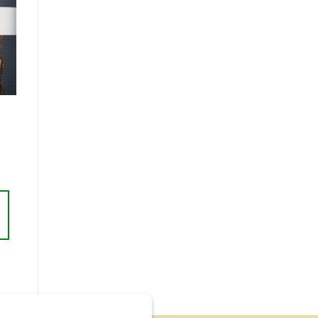
r
te
ts