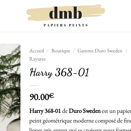
Accueil
/
Boutique
/
Gamme Duro Sweden
/
Rayures
Ajouter
Harry 368-01
à la liste
de
souhaits
90.00
€
Harry
368-01
de
Duro Sweden
est un papie
peint géométrique moderne composé de fin
lignes gris argent qui se croisent pour forme