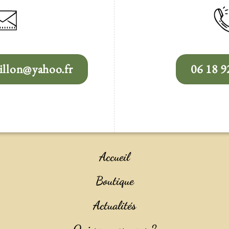
llon@yahoo.fr
06 18 9
Accueil
Boutique
Actualités