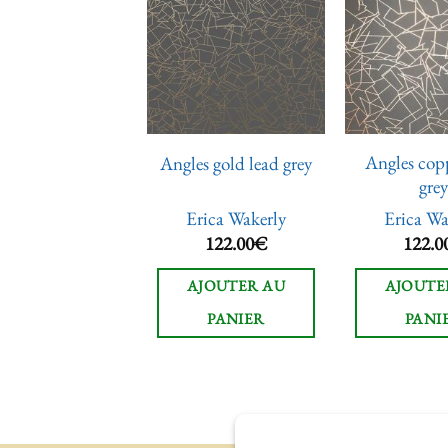
Ajouter
Ajouter
à la liste
à la liste
de
de
souhaits
souhaits
Angles cop
es silver white
Angles gold lead grey
gre
rica Wakerly
Erica Wakerly
Erica Wa
122.00
€
122.00
€
122.0
JOUTER AU
AJOUTER AU
AJOUTE
PANIER
PANIER
PANI