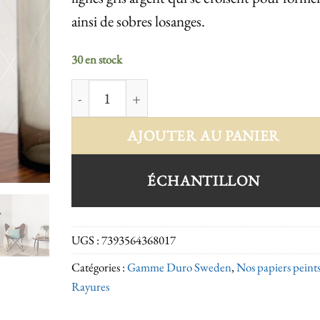
ainsi de sobres losanges.
30 en stock
quantité de Harry 368-01
AJOUTER AU PANIER
ÉCHANTILLON
UGS :
7393564368017
Catégories :
Gamme Duro Sweden
,
Nos papiers peint
Rayures