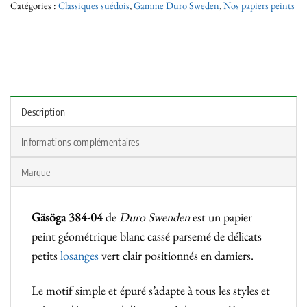
Catégories :
Classiques suédois
,
Gamme Duro Sweden
,
Nos papiers peints
Description
Informations complémentaires
Marque
Gäsöga 384-04
de
Duro Swenden
est un papier
peint géométrique blanc cassé parsemé de délicats
petits
losanges
vert clair positionnés en damiers.
Le motif simple et épuré s’adapte à tous les styles et