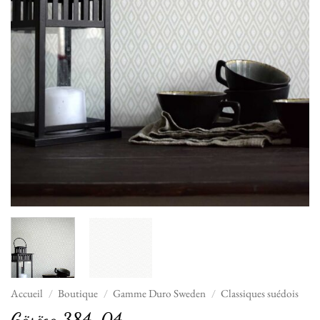
Accueil
/
Boutique
/
Gamme Duro Sweden
/
Classiques suédois
Gäsöga 384-04