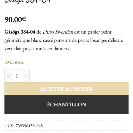
90.00
€
Gäsöga 384-04
de
Duro Swenden
est un papier peint
géométrique blanc cassé parsemé de petits losanges délicats
vert clair positionnés en damiers.
30 en stock
quantité de Gäsöga 384-04
AJOUTER AU PANIER
ÉCHANTILLON
UGS :
7393564384048