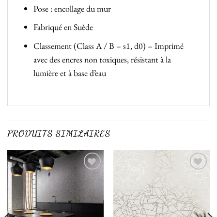
Pose : encollage du mur
Fabriqué en Suède
Classement (Class A / B – s1, d0) – Imprimé
avec des encres non toxiques, résistant à la
lumière et à base d’eau
PRODUITS SIMILAIRES
Ajouter
Ajouter
à la liste
à la liste
de
de
souhaits
souhaits