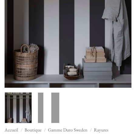
Accueil
/
Boutique
/
Gamme Duro Sweden
/
Rayures